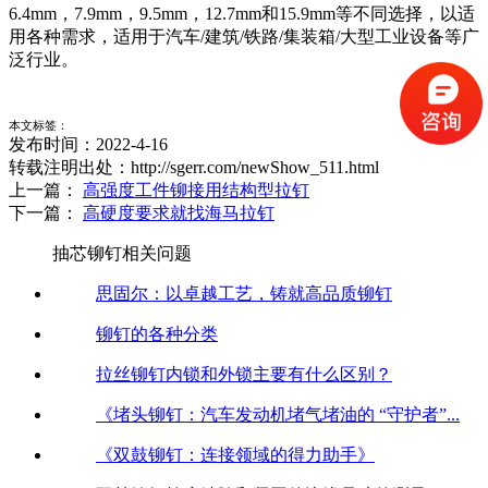
6.4mm，7.9mm，9.5mm，12.7mm和15.9mm等不同选择，以适
用各种需求，适用于汽车/建筑/铁路/集装箱/大型工业设备等广
泛行业。
本文标签：
发布时间：2022-4-16
转载注明出处：http://sgerr.com/newShow_511.html
上一篇：
高强度工件铆接用结构型拉钉
下一篇：
高硬度要求就找海马拉钉
抽芯铆钉相关问题
思固尔：以卓越工艺，铸就高品质铆钉
铆钉的各种分类
拉丝铆钉内锁和外锁主要有什么区别？
《堵头铆钉：汽车发动机堵气堵油的 “守护者”...
《双鼓铆钉：连接领域的得力助手》